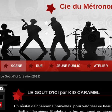
Cie du Métron
SCÈNE
RUE
JEUNE PUBLIC
ATELIER
Le Goût d'ici (création 2018)
NS
LE GOUT D'ICI par KID CARAMEL
Un récital de chansons nouvelles pour valoriser ce beau
Sarthe : Jasnières, Poulets, rillettes, guinguettes, circu