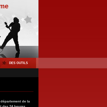
ome
DES OUTILS
 département de la
it des 24 heures,